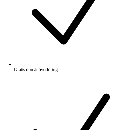
Gratis
domänöverföring