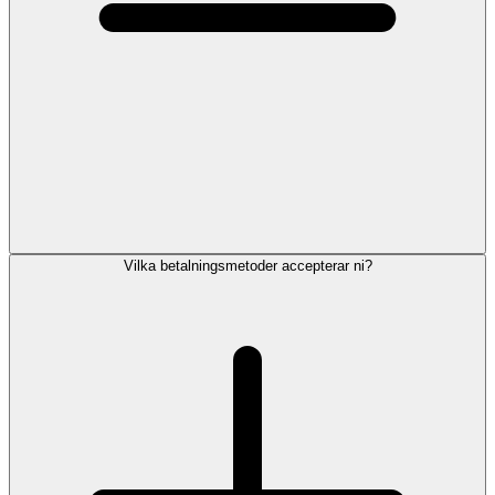
Vilka betalningsmetoder accepterar ni?